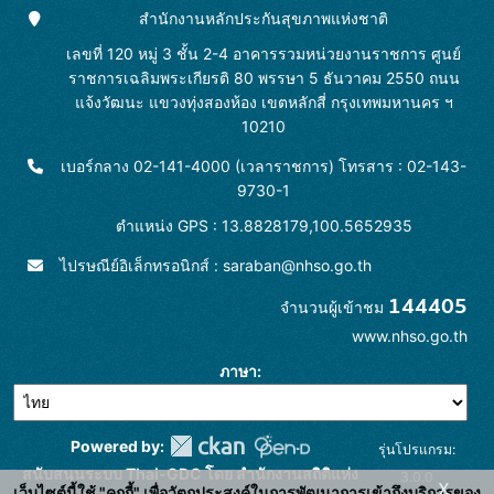
สำนักงานหลักประกันสุขภาพแห่งชาติ
เลขที่ 120 หมู่ 3 ชั้น 2-4 อาคารรวมหน่วยงานราชการ ศูนย์
ราชการเฉลิมพระเกียรติ 80 พรรษา 5 ธันวาคม 2550 ถนน
แจ้งวัฒนะ แขวงทุ่งสองห้อง เขตหลักสี่ กรุงเทพมหานคร ฯ
10210
เบอร์กลาง 02-141-4000 (เวลาราชการ) โทรสาร : 02-143-
9730-1
ตำแหน่ง GPS : 13.8828179,100.5652935
ไปรษณีย์อิเล็กทรอนิกส์ : saraban@nhso.go.th
144405
จำนวนผู้เข้าชม
www.nhso.go.th
ภาษา
Powered by:
รุ่นโปรแกรม:
สนับสนุนระบบ Thai-GDC โดย สำนักงานสถิติแห่ง
3.0.0
x
เว็บไซต์นี้ใช้ "คุกกี้" เพื่อวัตถุประสงค์ในการพัฒนาการเข้าถึงบริการของ