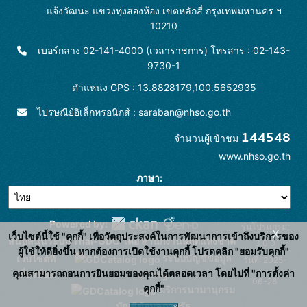
แจ้งวัฒนะ แขวงทุ่งสองห้อง เขตหลักสี่ กรุงเทพมหานคร ฯ
10210
เบอร์กลาง 02-141-4000 (เวลาราชการ) โทรสาร : 02-143-
9730-1
ตำแหน่ง GPS : 13.8828179,100.5652935
ไปรษณีย์อิเล็กทรอนิกส์ : saraban@nhso.go.th
144548
จำนวนผู้เข้าชม
www.nhso.go.th
ภาษา
Powered by:
รุ่นโปรแกรม:
x
เว็บไซต์นี้ใช้ "คุกกี้" เพื่อวัตถุประสงค์ในการพัฒนาการเข้าถึงบริการของ
สนับสนุนระบบ Thai-GDC โดย สำนักงานสถิติแห่งชาติ
3.0.0
ผู้ใช้ให้ดียิ่งขึ้น หากต้องการเปิดใช้งานคุกกี้ โปรดคลิก "ยอมรับคุกกี้"
ระบบบัญชีข้อมูล
เว็บไซต์ที่
วันที่: 2025-
คุณสามารถถอนการยินยอมของคุณได้ตลอดเวลา โดยไปที่ "การตั้งค่า
เกี่ยวข้อง:
ภาครัฐ
06-26
คุกกี้"
บริการนามานุกรม
บัญชีข้อมูลภาครัฐ